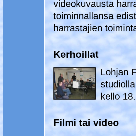
videokuvausta harra
toiminnallansa edis
harrastajien toimint
Kerhoillat
Lohjan F
studiolla
kello 18
Filmi tai video