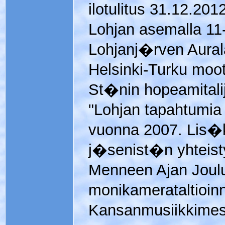
ilotulitus 31.12.201
Lohjan asemalla 11-
Lohjanj�rven Aura
Helsinki-Turku moot
St�nin hopeamitalij
"Lohjan tapahtumia
vuonna 2007. Lis�
j�senist�n yhteis
Menneen Ajan Joul
monikamerataltioinn
Kansanmusiikkimes