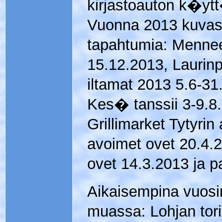
kirjastoauton k�y
Vuonna 2013 kuvas
tapahtumia: Mennee
15.12.2013, Lauri
iltamat 2013 5.6-31
Kes� tanssii 3-9.8
Grillimarket Tytyri
avoimet ovet 20.4.2
ovet 14.3.2013 ja p
Aikaisempina vuos
muassa: Lohjan toril