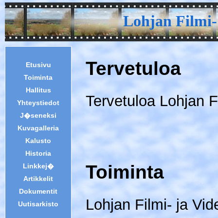
Lohjan Filmi-
Tervetuloa
Etusivu
Toiminta
Hallitus
Tervetuloa Lohjan Fi
Yhteystiedot
J�seneksi
Kuvagalleria
Kalusto
Historia
Toiminta
Linkkej�
Artikkelit
Dokumentit
Lohjan Filmi- ja Vid
Uutisarkisto