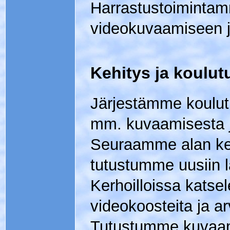
Harrastustoimintam
videokuvaamiseen ja
Kehitys ja koulut
Järjestämme koulut
mm. kuvaamisesta ja
Seuraamme alan ke
tutustumme uusiin l
Kerhoilloissa kat
videokoosteita ja a
Tutustumme kuvaamise