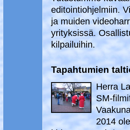
editointiohjelmiin.
ja muiden videoharr
yrityksissä. Osall
kilpailuihin.
Tapahtumien talti
Herra La
SM-filmi
Vaakuna
2014 ol